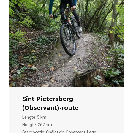
Sint Pietersberg
(Observant)-route
Lengte: 5 km
Hoogte: 262 hm
Startlocatie: Châlet d’n Observant, Lage