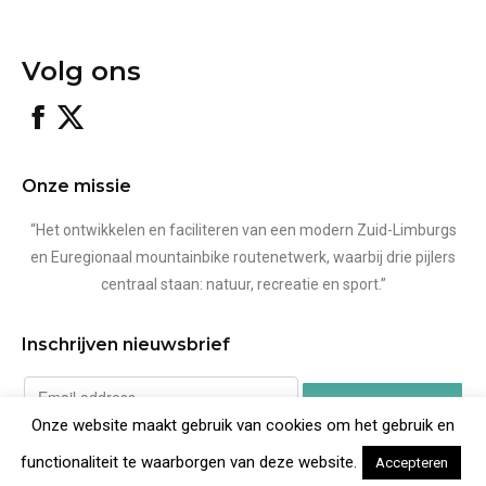
Volg ons
MOZL
X
Facebook
page
opens
Onze missie
in
new
“Het ontwikkelen en faciliteren van een modern Zuid-Limburgs
window
en Euregionaal mountainbike routenetwerk, waarbij drie pijlers
centraal staan: natuur, recreatie en sport.”
Inschrijven nieuwsbrief
Onze website maakt gebruik van cookies om het gebruik en
functionaliteit te waarborgen van deze website.
Accepteren
Powered by
EmailOctopus