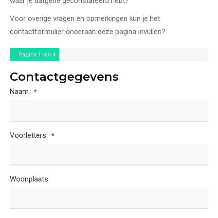
waar je datgene geconstateerd hebt?
Voor overige vragen en opmerkingen kun je het
contactformulier onderaan deze pagina invullen?
Pagina
1
van 4
Contactgegevens
Naam
*
Voorletters
*
Woonplaats