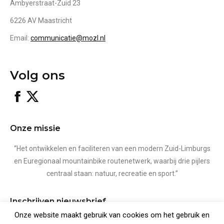
Ambyerstraat-Zuid 23
6226 AV Maastricht
Email:
communicatie@mozl.nl
Volg ons
MOZL
X
Facebook
page
opens
Onze missie
in
new
“Het ontwikkelen en faciliteren van een modern Zuid-Limburgs
window
en Euregionaal mountainbike routenetwerk, waarbij drie pijlers
centraal staan: natuur, recreatie en sport.”
Inschrijven nieuwsbrief
Onze website maakt gebruik van cookies om het gebruik en