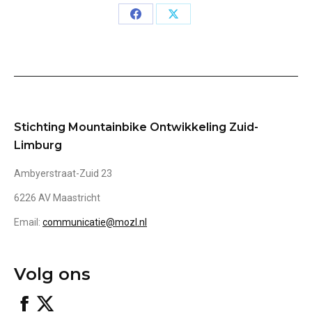
Share
Share
on
on
Facebook
X
Stichting Mountainbike Ontwikkeling Zuid-
Limburg
Ambyerstraat-Zuid 23
6226 AV Maastricht
Email:
communicatie@mozl.nl
Volg ons
MOZL
X